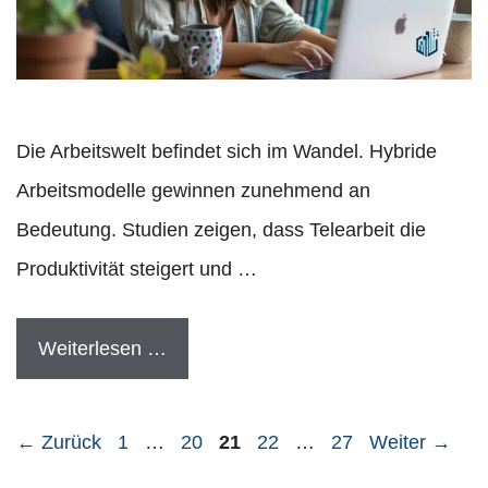
Die Arbeitswelt befindet sich im Wandel. Hybride
Arbeitsmodelle gewinnen zunehmend an
Bedeutung. Studien zeigen, dass Telearbeit die
Produktivität steigert und …
Weiterlesen …
Seite
Seite
Seite
Seite
Seite
←
Zurück
1
…
20
21
22
…
27
Weiter
→