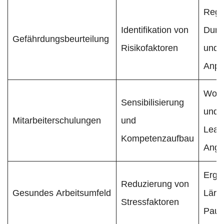
Rege
Identifikation von
Durc
Gefährdungsbeurteilung
Risikofaktoren
und
Anpa
Work
Sensibilisierung
und 
Mitarbeiterschulungen
und
Lear
Kompetenzaufbau
Ange
Ergo
Reduzierung von
Gesundes Arbeitsumfeld
Lärm
Stressfaktoren
Paus