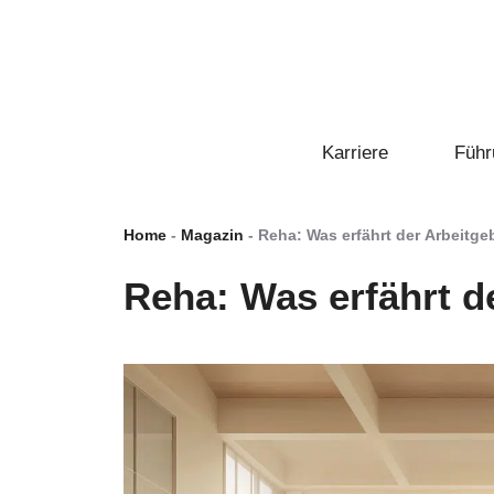
Zum
Inhalt
springen
Karriere
Führ
Home
-
Magazin
-
Reha: Was erfährt der Arbeitge
Reha: Was erfährt d