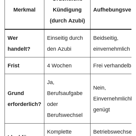
Merkmal
Kündigung
Aufhebungsvert
(durch Azubi)
Wer
Einseitig durch
Beidseitig,
handelt?
den Azubi
einvernehmlich
Frist
4 Wochen
Frei verhandelbar
Ja,
Nein,
Grund
Berufsaufgabe
Einvernehmlichke
erforderlich?
oder
genügt
Berufswechsel
Komplette
Betriebswechsel 